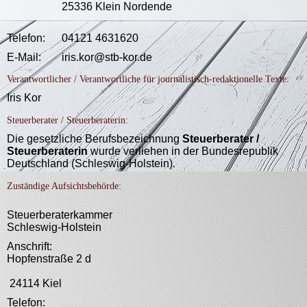
25336 Klein Nordende
Telefon:
04121 4631620
E-Mail:
iris.kor@stb-kor.de
Verantwortlicher / Verantwortliche für journalistisch-redaktionelle Texte:
Iris Kor
Steuerberater / Steuerberaterin:
Die gesetzliche Berufsbezeichnung
Steuerberater /
Steuerberaterin
wurde verliehen in der Bundesrepublik
Deutschland (Schleswig-Holstein)
.
Zuständige Aufsichtsbehörde:
Steuerberaterkammer
Schleswig‑Holstein
Anschrift:
Hopfenstraße 2 d
24114 Kiel
Telefon: