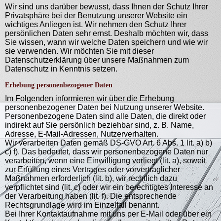
Wir sind uns darüber bewusst, dass Ihnen der Schutz Ihrer
Privatsphäre bei der Benutzung unserer Website ein
wichtiges Anliegen ist. Wir nehmen den Schutz Ihrer
persönlichen Daten sehr ernst. Deshalb möchten wir, dass
Sie wissen, wann wir welche Daten speichern und wie wir
sie verwenden. Wir möchten Sie mit dieser
Datenschutzerklärung über unsere Maßnahmen zum
Datenschutz in Kenntnis setzen.
Erhebung personenbezogener Daten
Im Folgenden informieren wir über die Erhebung
personenbezogener Daten bei Nutzung unserer Website.
Personenbezogene Daten sind alle Daten, die direkt oder
indirekt auf Sie persönlich beziehbar sind, z. B. Name,
Adresse, E-Mail-Adressen, Nutzerverhalten.
Wir verarbeiten Daten gemäß DS-GVO Art. 6 Abs. 1 lit. a) b)
c) f). Das bedeutet, dass wir personenbezogene Daten nur
verarbeiten, wenn eine Einwilligung vorliegt (lit. a), soweit
zur Erfüllung eines Vertrages oder vorvertraglicher
Maßnahmen erforderlich (lit. b), wir rechtlich dazu
verpflichtet sind (lit. c) oder wir ein berechtigtes Interesse an
der Verarbeitung haben (lit. f). Die entsprechende
Rechtsgrundlage wird im Einzelfall benannt.
Bei Ihrer Kontaktaufnahme mit uns per E-Mail oder über ein