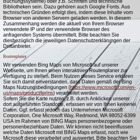
Buchungssysteme) oder z.B. Schriften und technische
Bibliotheken sein. Dazu gehören auch Google Fonts. Aus
technischen Gründen erfolgt dies, indem diese Inhalte vom
Browser von anderen Servern geladen werden. In diesem
Zusammenhang werden die aktuell von Ihrem Browser
verwendete IP und der verwendete Browser des
anfragenden Systems übermittelt. Bitte beachten Sie
diesbezüglich die jeweiligen Datenschutzerklärungen der
Drittanbieter.
Routenplaner
Wir verwenden Bing Maps von Microsoft auf unserer
Webseite, um Ihnen einen interaktiven Routenplaner zur
Verfügung zu stellen. Beim Nutzen dieses Service erklären
Sie sich damit einverstanden, dass Daten gemäß der Bing
Maps Nutzungsbedingungen (
https://www.microsoft.com/en-
us/maps/product/terms
) verarbeitet werden.
Sofern Sie die Karte nutzen, z.B. durch Anklicken unserer
dort aufgeführten Standorte, erfassen wir von Ihnen keinerlei
Daten. Ggf. erfasst jedoch das Unternehmen Microsoft
Corporation, One Microsoft Way, Redmond, WA 98052-6399
USA im Rahmen von BING Maps personenbezogene oder
personenbeziehbare Daten. Wir können nicht beeinflussen
welche Daten Microsoft mit BING Maps erfasst, noch wie
Microsoft diese verarbeitet und auswertet. Bitte beachten Sie