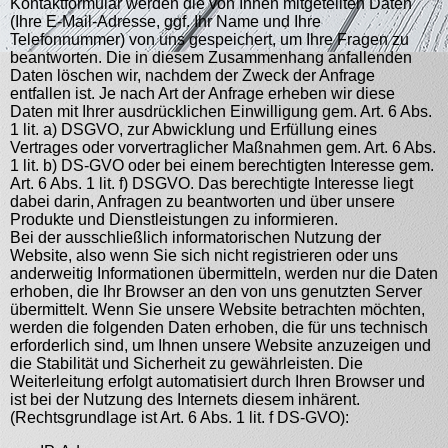
Kontaktformular werden die von Ihnen mitgeteilten Daten
(Ihre E-Mail-Adresse, ggf. Ihr Name und Ihre
Telefonnummer) von uns gespeichert, um Ihre Fragen zu
beantworten. Die in diesem Zusammenhang anfallenden
Daten löschen wir, nachdem der Zweck der Anfrage
entfallen ist. Je nach Art der Anfrage erheben wir diese
Daten mit Ihrer ausdrücklichen Einwilligung gem. Art. 6 Abs.
1 lit. a) DSGVO, zur Abwicklung und Erfüllung eines
Vertrages oder vorvertraglicher Maßnahmen gem. Art. 6 Abs.
1 lit. b) DS-GVO oder bei einem berechtigten Interesse gem.
Art. 6 Abs. 1 lit. f) DSGVO. Das berechtigte Interesse liegt
dabei darin, Anfragen zu beantworten und über unsere
Produkte und Dienstleistungen zu informieren.
Bei der ausschließlich informatorischen Nutzung der
Website, also wenn Sie sich nicht registrieren oder uns
anderweitig Informationen übermitteln, werden nur die Daten
erhoben, die Ihr Browser an den von uns genutzten Server
übermittelt. Wenn Sie unsere Website betrachten möchten,
werden die folgenden Daten erhoben, die für uns technisch
erforderlich sind, um Ihnen unsere Website anzuzeigen und
die Stabilität und Sicherheit zu gewährleisten. Die
Weiterleitung erfolgt automatisiert durch Ihren Browser und
ist bei der Nutzung des Internets diesem inhärent.
(Rechtsgrundlage ist Art. 6 Abs. 1 lit. f DS-GVO):